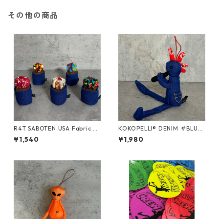
その他の商品
R4T SABOTEN USA Fabric R
KOKOPELLI® DENIM ＃BLUE/
ound/ Sサイズ
Sサイズ
¥1,540
¥1,980