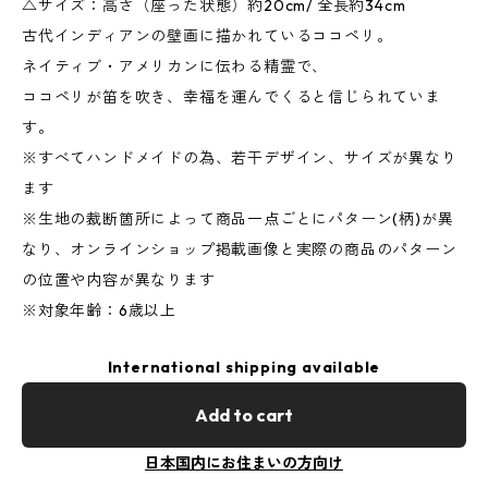
△サイズ：高さ（座った状態）約20cm/ 全長約34cm
古代インディアンの壁画に描かれているココペリ。
ネイティブ・アメリカンに伝わる精霊で、
ココペリが笛を吹き、幸福を運んでくると信じられていま
す。
※すべてハンドメイドの為、若干デザイン、サイズが異なり
ます
※生地の裁断箇所によって商品一点ごとにパターン(柄)が異
なり、オンラインショップ掲載画像と実際の商品のパターン
の位置や内容が異なります
※対象年齢：6歳以上
International shipping available
Add to cart
日本国内にお住まいの方向け