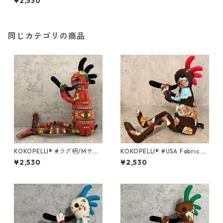
¥2,530
同じカテゴリの商品
KOKOPELLI® #ラグ柄/Mサイ
KOKOPELLI® #USA Fabric se
ズ
ries ＃133/Mサイズ
¥2,530
¥2,530