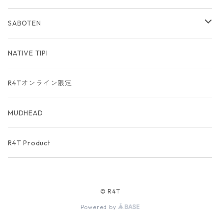
SABOTEN
USA Fabric series数量限定
NATIVE TIPI
R4Tオンライン限定
MUDHEAD
R4T Product
© R4T
Powered by