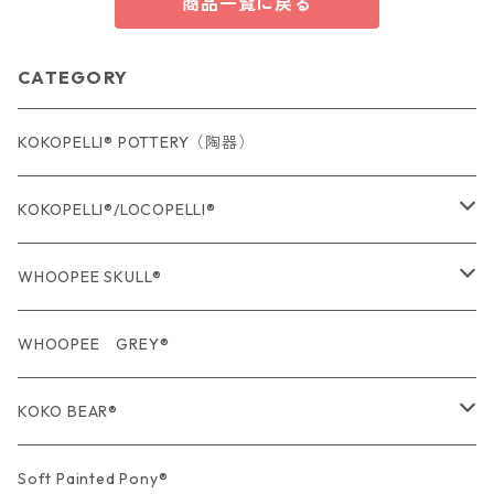
商品一覧に戻る
CATEGORY
KOKOPELLI® POTTERY（陶器）
KOKOPELLI®/LOCOPELLI®
USA Fabric series数量限定
WHOOPEE SKULL®
期間限定商品
USA Fabric series数量限定
WHOOPEE GREY®
期間限定商品
KOKO BEAR®
USA Fabric series数量限定
Soft Painted Pony®