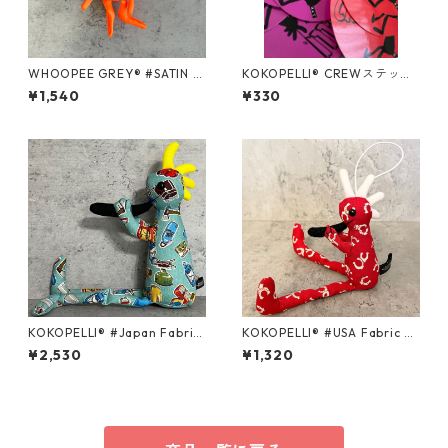
WHOOPEE GREY® #SATIN O
KOKOPELLI® CREWステッカ
RANGE/Sサイズ
ー
¥1,540
¥330
KOKOPELLI® #Japan Fabric
KOKOPELLI® #USA Fabric se
series ＃067/Mサイズ
ries ＃9 /Sサイズ
¥2,530
¥1,320