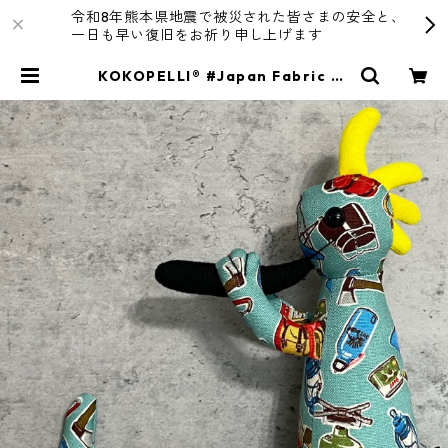
令和8年熊本県地震で被災された皆さまの安全と、
一日も早い復旧をお祈り申し上げます
KOKOPELLI® #Japan Fabric se
ries ＃067/Mサイズ | R4T