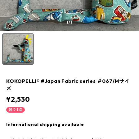
1
/1
KOKOPELLI® #Japan Fabric series ＃067/Mサイ
ズ
¥2,530
残り1点
International shipping available