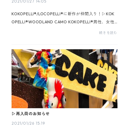
2021/01/27 14:05
KOKOPELLI®/LOCOPELLI®に新作が仲間入り！▷KOK
OPELLI®WOODLAND CAMO KOKOPELLI®男性、女性
問わず人気なカモフラ柄！それだけでもキュートなの
続きを読む
に、ターコイズの付いたハットまでかぶってます♪自
分用にもプレゼント...
▷再入荷のお知らせ
2021/01/26 15:19