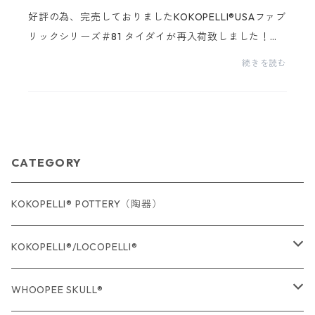
好評の為、完売しておりましたKOKOPELLI®USAファブ
リックシリーズ＃81 タイダイが再入荷致しました！今
回も数量限定商品となりますので、お早めにお買い求
続きを読む
めください！！Happiness4you,,,
CATEGORY
KOKOPELLI® POTTERY（陶器）
KOKOPELLI®/LOCOPELLI®
USA Fabric series数量限定
WHOOPEE SKULL®