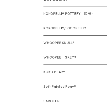
KOKOPELLI® POTTERY（陶器）
KOKOPELLI®/LOCOPELLI®
USA Fabric series数量限定
WHOOPEE SKULL®
期間限定商品
USA Fabric series数量限定
WHOOPEE GREY®
期間限定商品
KOKO BEAR®
USA Fabric series数量限定
Soft Painted Pony®
SABOTEN