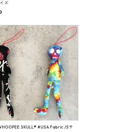
サイズ
0
OOPEE SKULL® #USA Fabric /Sサ