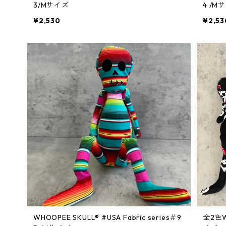
3/Mサイズ
4 /M
¥2,530
¥2,53
WHOOPEE SKULL® #USA Fabric series＃9
全2色WH