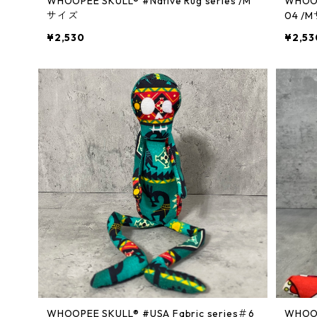
WHOOPEE SKULL® #Native Rug series /M
WHOOPEE SKU
サイズ
04 /
¥2,530
¥2,53
WHOOPEE SKULL® #USA Fabric series＃6
WHOOPEE SKUL