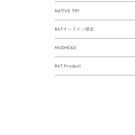
USA Fabric series数量限定
NATIVE TIPI
R4Tオンライン限定
MUDHEAD
R4T Product