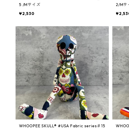
5 /Mサイズ
2/M
¥2,530
¥2,53
WHOOPEE SKULL® #USA Fabric series＃15
WHOOPEE SKUL