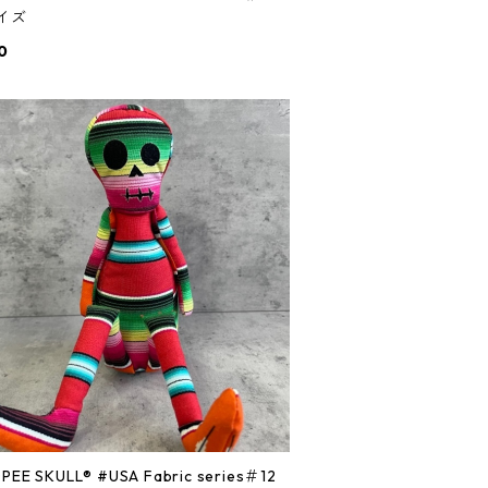
サイズ
0
L® #USA Fabric series＃12