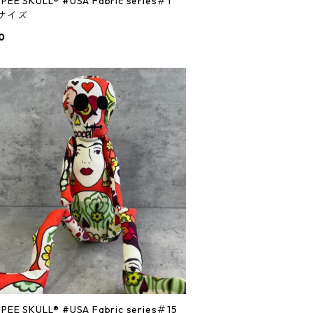
LL® #USA Fabric series＃1
Mサイズ
0
L® #USA Fabric series＃15