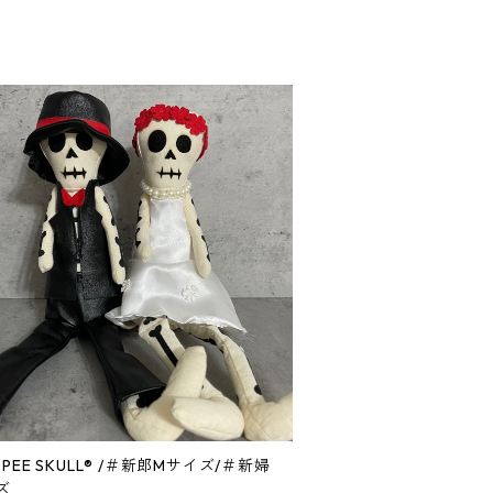
KULL® /＃新郎Mサイズ/＃新婦
ズ