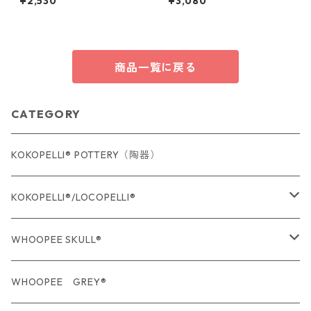
¥2,530
¥3,080
商品一覧に戻る
CATEGORY
KOKOPELLI® POTTERY（陶器）
KOKOPELLI®/LOCOPELLI®
USA Fabric series数量限定
WHOOPEE SKULL®
期間限定商品
USA Fabric series数量限定
WHOOPEE GREY®