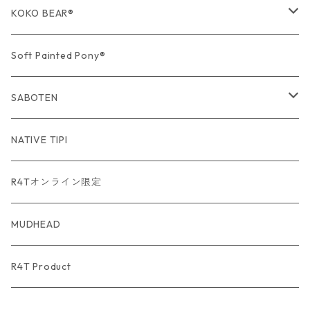
期間限定商品
KOKO BEAR®
USA Fabric series数量限定
Soft Painted Pony®
SABOTEN
USA Fabric series数量限定
NATIVE TIPI
R4Tオンライン限定
MUDHEAD
R4T Product