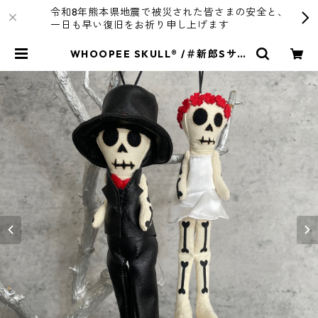
令和8年熊本県地震で被災された皆さまの安全と、
一日も早い復旧をお祈り申し上げます
WHOOPEE SKULL® /＃新郎Sサイ
ズ/＃新婦Sサイズ | R4T