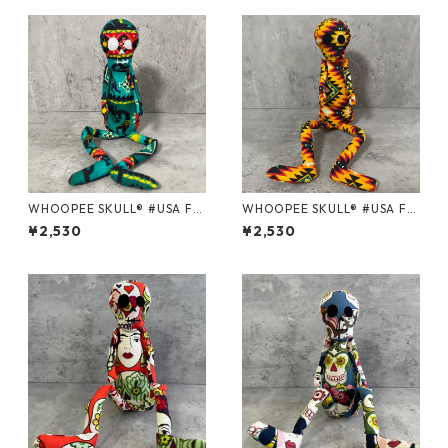
WHOOPEE SKULL® #USA Fa
WHOOPEE SKULL® #USA Fa
bric series＃65 /Mサイズ
bric series＃104 /Mサイズ
¥2,530
¥2,530