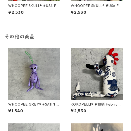
WHOOPEE SKULL® #USA Fa
WHOOPEE SKULL® #USA Fa
bric series＃152/Mサイズ
bric series＃153/Mサイズ
¥2,530
¥2,530
その他の商品
WHOOPEE GREY® #SATIN P
KOKOPELLI® #和柄 Fabric s
URPLE/Sサイズ
eries ＃012/Mサイズ
¥1,540
¥2,530