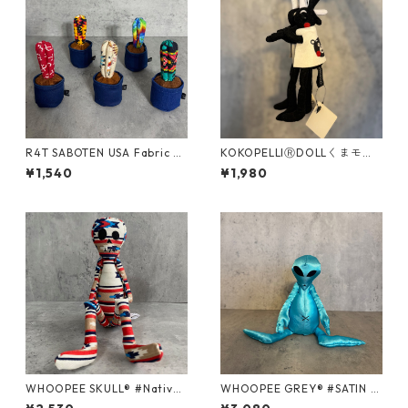
R4T SABOTEN USA Fabric St
KOKOPELLIⓇDOLLくまモン
right/ Sサイズ
バージョン＃Sサイズ
¥1,540
¥1,980
WHOOPEE SKULL® #Native
WHOOPEE GREY® #SATIN B
Rug series /Mサイズ
LUE/Mサイズ