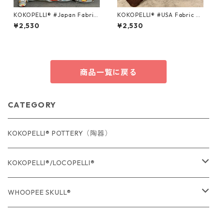
KOKOPELLI® #Japan Fabric
KOKOPELLI® #USA Fabric se
series ＃063/Mサイズ
ries ＃133/Mサイズ
¥2,530
¥2,530
商品一覧に戻る
CATEGORY
KOKOPELLI® POTTERY（陶器）
KOKOPELLI®/LOCOPELLI®
USA Fabric series数量限定
WHOOPEE SKULL®