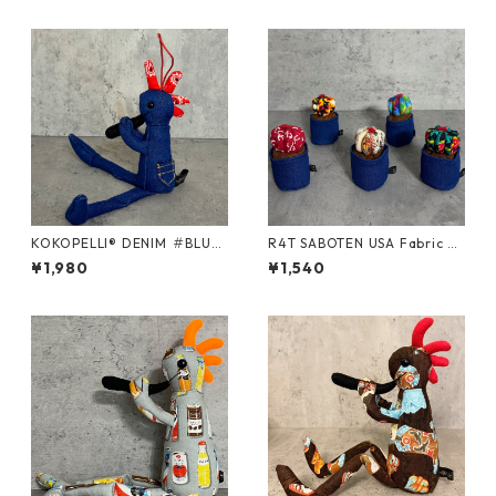
KOKOPELLI® DENIM ＃BLUE/
R4T SABOTEN USA Fabric R
Sサイズ
ound/ Sサイズ
¥1,980
¥1,540