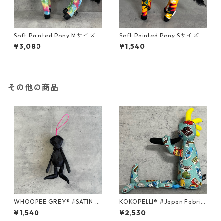
Soft Painted Pony Mサイズ
Soft Painted Pony Sサイズ U
USA FABRIC＃66
SA FABRIC＃104
¥3,080
¥1,540
その他の商品
WHOOPEE GREY® #SATIN B
KOKOPELLI® #Japan Fabric
LACK/Sサイズ
series ＃067/Mサイズ
¥1,540
¥2,530