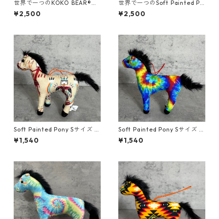
世界で一つのKOKO BEAR®
世界で一つのSoft Painted Po
（ココベアー）/Mサイズ
ny （ソフトペインテッドポニ
¥2,500
¥2,500
ー）/Mサイズ
Soft Painted Pony Sサイズ U
Soft Painted Pony Sサイズ U
SA FABRIC＃56
SA FABRIC＃81
¥1,540
¥1,540