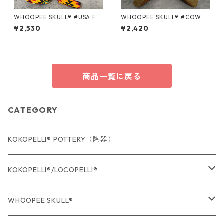
WHOOPEE SKULL® #USA Fa
WHOOPEE SKULL® #COWB
bric series＃104 /Mサイズ
OY WHITE/Sサイズ
¥2,530
¥2,420
商品一覧に戻る
CATEGORY
KOKOPELLI® POTTERY（陶器）
KOKOPELLI®/LOCOPELLI®
USA Fabric series数量限定
WHOOPEE SKULL®