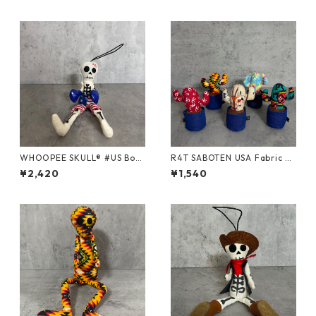
WHOOPEE SKULL® #US Box
R4T SABOTEN USA Fabric D
er /Sサイズ
ouble Arms/ Sサイズ
¥2,420
¥1,540