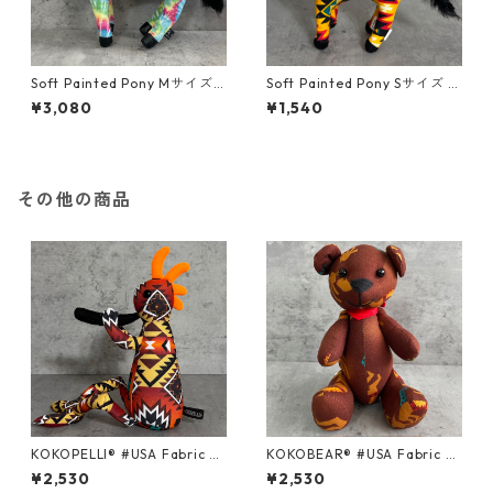
Soft Painted Pony Mサイズ
Soft Painted Pony Sサイズ U
USA FABRIC＃66
SA FABRIC＃104
¥3,080
¥1,540
その他の商品
KOKOPELLI® #USA Fabric se
KOKOBEAR® #USA Fabric se
ries ＃150/Mサイズ
ries ＃94/Mサイズ
¥2,530
¥2,530