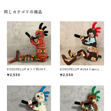
同じカテゴリの商品
KOKOPELLI® #ラグ柄/Mサイ
KOKOPELLI® #USA Fabric se
ズ
ries ＃133/Mサイズ
¥2,530
¥2,530