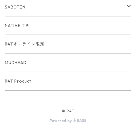
SABOTEN
USA Fabric series数量限定
NATIVE TIPI
R4Tオンライン限定
MUDHEAD
R4T Product
© R4T
Powered by