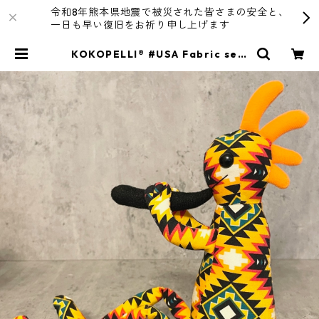
令和8年熊本県地震で被災された皆さまの安全と、
一日も早い復旧をお祈り申し上げます
KOKOPELLI® #USA Fabric seri
es ＃104 /Mサイズ | R4T