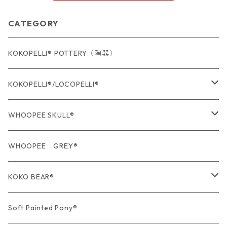
CATEGORY
KOKOPELLI® POTTERY（陶器）
KOKOPELLI®/LOCOPELLI®
USA Fabric series数量限定
WHOOPEE SKULL®
期間限定商品
USA Fabric series数量限定
WHOOPEE GREY®
期間限定商品
KOKO BEAR®
USA Fabric series数量限定
Soft Painted Pony®