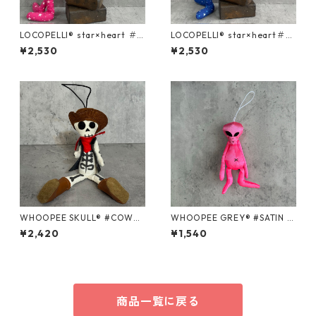
LOCOPELLI® star×heart ＃PI
LOCOPELLI® star×heart＃BL
NK Mサイズ
UE Mサイズ
¥2,530
¥2,530
WHOOPEE SKULL® #COWB
WHOOPEE GREY® #SATIN PI
OY WHITE/Sサイズ
NK/Sサイズ
¥2,420
¥1,540
商品一覧に戻る