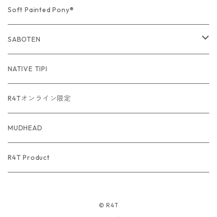
USA Fabric series数量限定
Soft Painted Pony®
SABOTEN
USA Fabric series数量限定
NATIVE TIPI
R4Tオンライン限定
MUDHEAD
R4T Product
© R4T