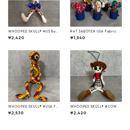
WHOOPEE SKULL® #US Box
R4T SABOTEN USA Fabric D
er /Sサイズ
ouble Arms/ Sサイズ
¥2,420
¥1,540
WHOOPEE SKULL® #USA Fa
WHOOPEE SKULL® #COWB
bric series＃104 /Mサイズ
OY WHITE/Sサイズ
¥2,530
¥2,420