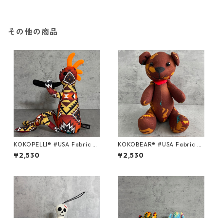
その他の商品
KOKOPELLI® #USA Fabric se
KOKOBEAR® #USA Fabric se
ries ＃150/Mサイズ
ries ＃94/Mサイズ
¥2,530
¥2,530