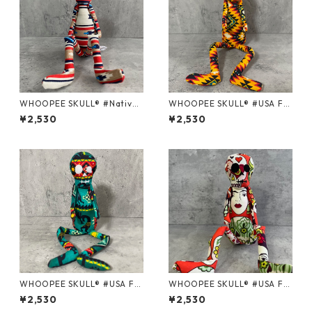
WHOOPEE SKULL® #Native
WHOOPEE SKULL® #USA Fa
Rug series /Mサイズ
bric series＃104 /Mサイズ
¥2,530
¥2,530
WHOOPEE SKULL® #USA Fa
WHOOPEE SKULL® #USA Fa
bric series＃65 /Mサイズ
bric series＃152/Mサイズ
¥2,530
¥2,530