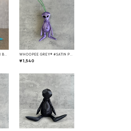
WHOOPEE GREY® #SATIN PU
RPLE/Sサイズ
¥1,540