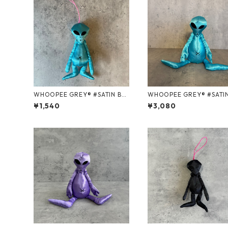
WHOOPEE GREY® #SATIN BL
WHOOPEE GREY® #SATIN BL
UE/Sサイズ
UE/Mサイズ
¥1,540
¥3,080