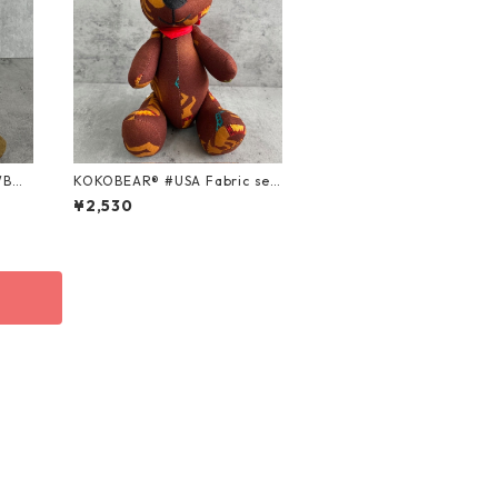
WBOY
KOKOBEAR® #USA Fabric seri
es ＃94/Mサイズ
¥2,530