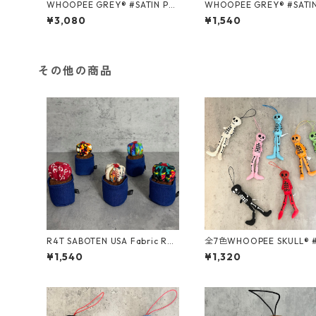
WHOOPEE GREY® #SATIN PU
WHOOPEE GREY® #SATIN BLA
RPLE/Mサイズ
CK/Sサイズ
¥3,080
¥1,540
その他の商品
R4T SABOTEN USA Fabric Rou
全7色WHOOPEE SKULL® 
nd/ Sサイズ
IC /Sサイズ
¥1,540
¥1,320