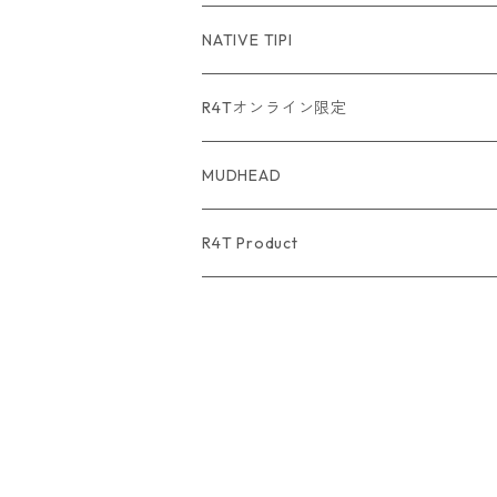
USA Fabric series数量限定
NATIVE TIPI
R4Tオンライン限定
MUDHEAD
R4T Product