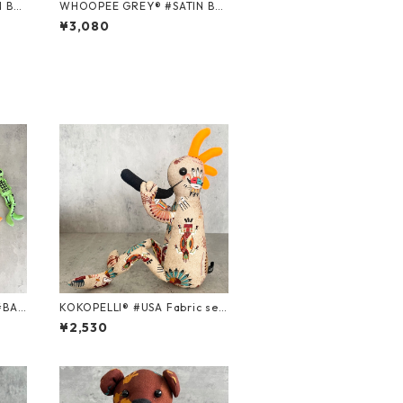
WHOOPEE GREY® #SATIN BLA
CK/Mサイズ
¥3,080
#BAS
KOKOPELLI® #USA Fabric seri
es ＃56/Mサイズ
¥2,530