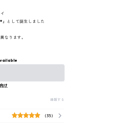
レイ
Y®』として誕生しました
が異なります。
vailable
向け
通報する
(35)