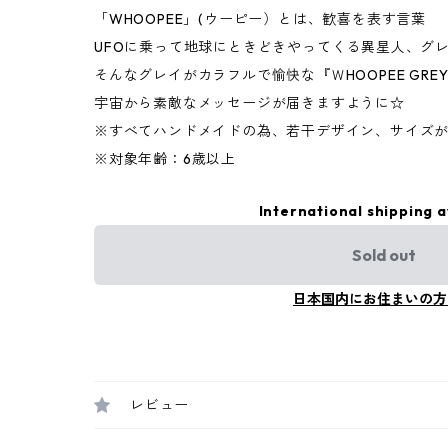
「WHOOPEE」(ウーピー）とは、歓喜を表す言葉
UFOに乗って地球にときどきやってくる異星人、グ
そんなグレイがカラフルで愉快な『ＷHOOPEE GRE
宇宙から素敵なメッセージが届きますように☆
※すべてハンドメイドの為、若干デザイン、サイズ
※対象年齢：6歳以上
International shipping a
Sold out
日本国内にお住まいの方
レビュー