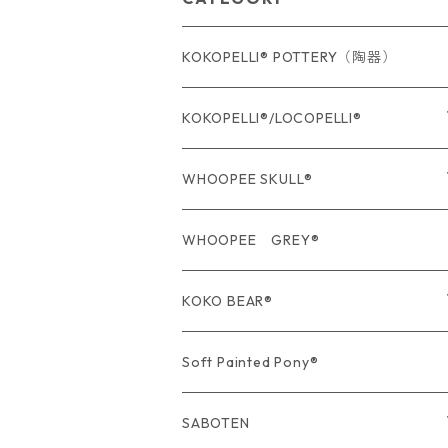
KOKOPELLI® POTTERY（陶器）
KOKOPELLI®/LOCOPELLI®
USA Fabric series数量限定
WHOOPEE SKULL®
期間限定商品
USA Fabric series数量限定
WHOOPEE GREY®
期間限定商品
KOKO BEAR®
USA Fabric series数量限定
Soft Painted Pony®
SABOTEN