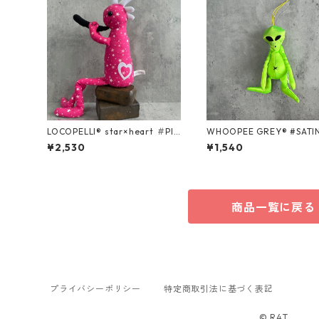
LOCOPELLI® star×heart ＃PIN
WHOOPEE GREY® #SATIN GR
K Mサイズ
EEN/Sサイズ
¥2,530
¥1,540
商品一覧に戻る
プライバシーポリシー
特定商取引法に基づく表記
© R4T