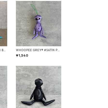
WHOOPEE GREY® #SATIN PU
RPLE/Sサイズ
¥1,540