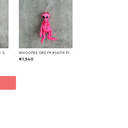
WHOOPEE GREY® #SATIN PIN
K/Sサイズ
¥1,540