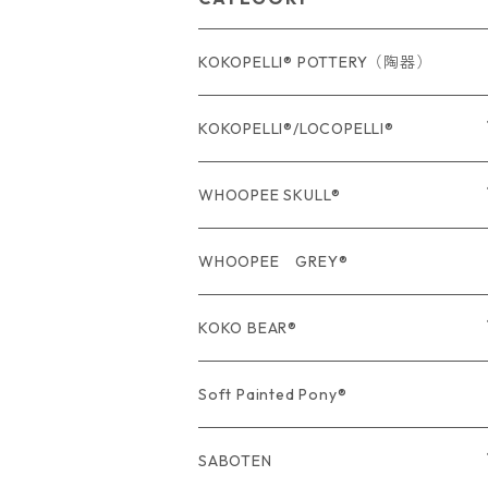
KOKOPELLI® POTTERY（陶器）
KOKOPELLI®/LOCOPELLI®
USA Fabric series数量限定
WHOOPEE SKULL®
期間限定商品
USA Fabric series数量限定
WHOOPEE GREY®
期間限定商品
KOKO BEAR®
USA Fabric series数量限定
Soft Painted Pony®
SABOTEN