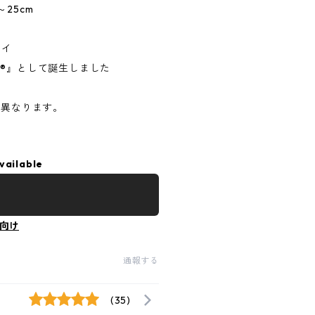
25cm
レイ
Y®』として誕生しました
が異なります。
vailable
向け
通報する
(35)