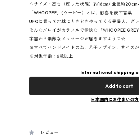
△サイズ：高さ（座った状態）約16cm/ 全長約20cm～
「WHOOPEE」(ウーピー）とは、歓喜を表す言葉
UFOに乗って地球にときどきやってくる異星人、グ
そんなグレイがカラフルで愉快な『ＷHOOPEE GRE
宇宙から素敵なメッセージが届きますように☆
※すべてハンドメイドの為、若干デザイン、サイズ
※対象年齢：6歳以上
International shipping a
Add to cart
日本国内にお住まいの方
レビュー