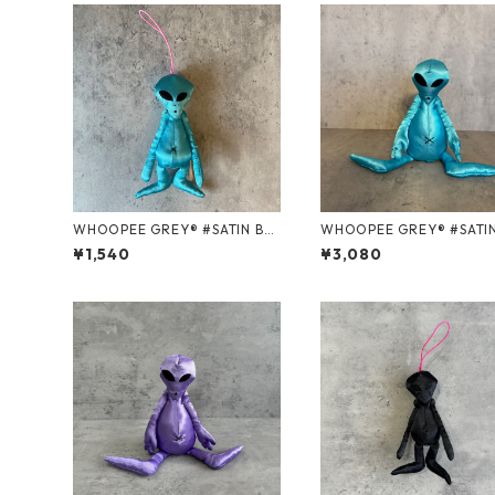
WHOOPEE GREY® #SATIN BL
WHOOPEE GREY® #SATIN BL
UE/Sサイズ
UE/Mサイズ
¥1,540
¥3,080