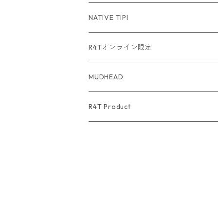
USA Fabric series数量限定
NATIVE TIPI
R4Tオンライン限定
MUDHEAD
R4T Product