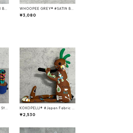
WHOOPEE GREY® #SATIN BLA
CK/Mサイズ
¥3,080
Stri
KOKOPELLI® #Japan Fabric s
eries ＃312/Mサイズ
¥2,530