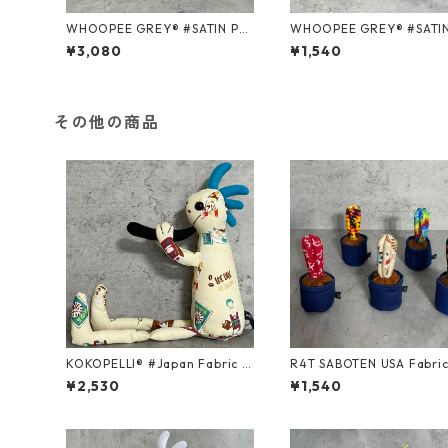
WHOOPEE GREY® #SATIN PU
WHOOPEE GREY® #SATIN BLA
RPLE/Mサイズ
CK/Sサイズ
¥3,080
¥1,540
その他の商品
KOKOPELLI® #Japan Fabric s
R4T SABOTEN USA Fabric 
eries ＃322/Mサイズ
ght/ Sサイズ
¥2,530
¥1,540