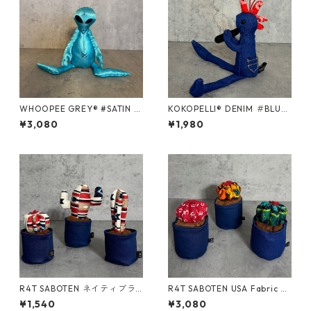
WHOOPEE GREY® #SATIN B
KOKOPELLI® DENIM ＃BLUE/
LUE/Mサイズ
Sサイズ
¥3,080
¥1,980
R4T SABOTEN ネイティブラ
R4T SABOTEN USA Fabric R
グ / Sサイズ
ound/ Mサイズ
¥1,540
¥3,080