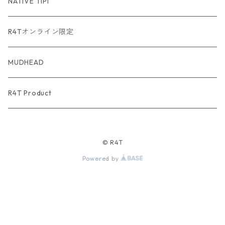
USA Fabric series数量限定
NATIVE TIPI
R4Tオンライン限定
MUDHEAD
R4T Product
© R4T
Powered by