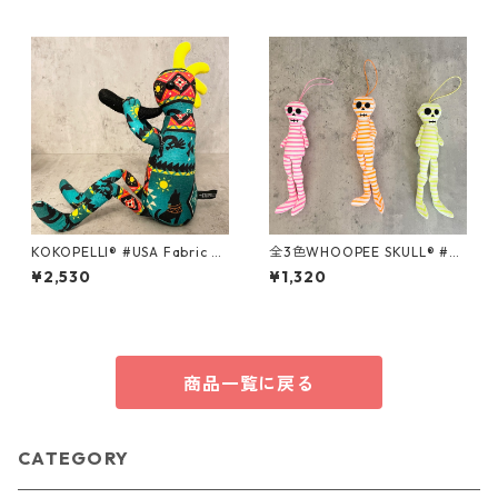
KOKOPELLI® #USA Fabric se
全3色WHOOPEE SKULL® #N
ries ＃65 /Mサイズ
eon Border /Sサイズ
¥2,530
¥1,320
商品一覧に戻る
CATEGORY