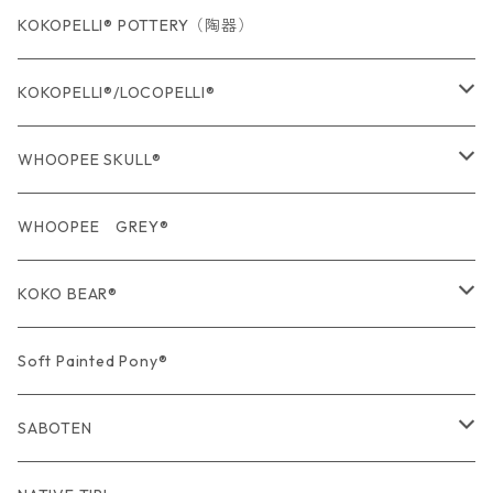
KOKOPELLI® POTTERY（陶器）
KOKOPELLI®/LOCOPELLI®
USA Fabric series数量限定
WHOOPEE SKULL®
期間限定商品
USA Fabric series数量限定
WHOOPEE GREY®
期間限定商品
KOKO BEAR®
USA Fabric series数量限定
Soft Painted Pony®
SABOTEN