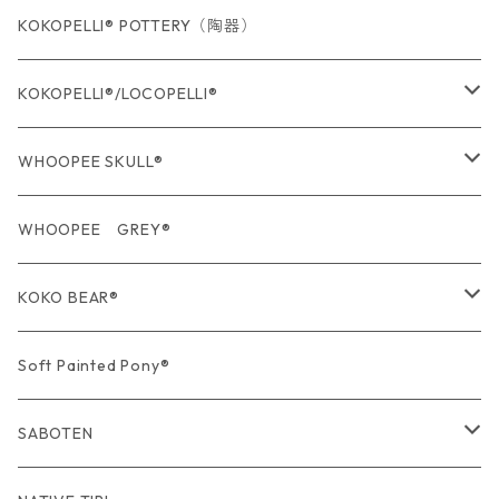
KOKOPELLI® POTTERY（陶器）
KOKOPELLI®/LOCOPELLI®
USA Fabric series数量限定
WHOOPEE SKULL®
期間限定商品
USA Fabric series数量限定
WHOOPEE GREY®
期間限定商品
KOKO BEAR®
USA Fabric series数量限定
Soft Painted Pony®
SABOTEN