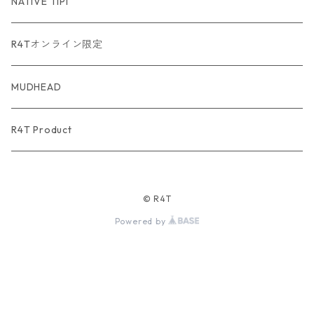
USA Fabric series数量限定
NATIVE TIPI
R4Tオンライン限定
MUDHEAD
R4T Product
© R4T
Powered by