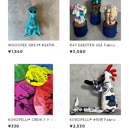
WHOOPEE GREY® #SATIN B
R4T SABOTEN USA Fabric St
LUE/Sサイズ
right/ Mサイズ
¥1,540
¥3,080
KOKOPELLI® CREWステッカ
KOKOPELLI® #和柄 Fabric s
ー
eries ＃012/Mサイズ
¥330
¥2,530