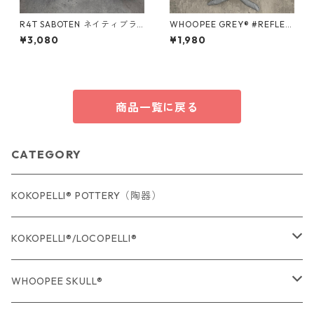
R4T SABOTEN ネイティブラ
WHOOPEE GREY® #REFLEC
グ / Mサイズ
TOR/Sサイズ
¥3,080
¥1,980
商品一覧に戻る
CATEGORY
KOKOPELLI® POTTERY（陶器）
KOKOPELLI®/LOCOPELLI®
USA Fabric series数量限定
WHOOPEE SKULL®