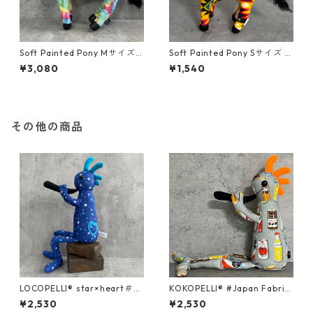
Soft Painted Pony Mサイズ
Soft Painted Pony Sサイズ U
USA FABRIC＃66
SA FABRIC＃104
¥3,080
¥1,540
その他の商品
LOCOPELLI® star×heart＃BL
KOKOPELLI® #Japan Fabric
UE Mサイズ
series ＃063/Mサイズ
¥2,530
¥2,530