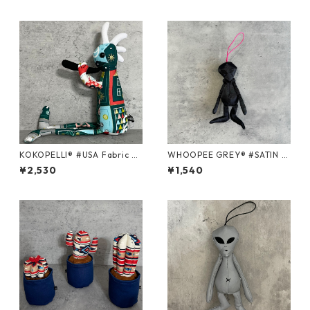
KOKOPELLI® #USA Fabric se
WHOOPEE GREY® #SATIN B
ries ＃247/Mサイズ
LACK/Sサイズ
¥2,530
¥1,540