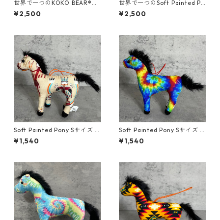
世界で一つのKOKO BEAR®
世界で一つのSoft Painted Po
（ココベアー）/Mサイズ
ny （ソフトペインテッドポニ
¥2,500
¥2,500
ー）/Mサイズ
Soft Painted Pony Sサイズ U
Soft Painted Pony Sサイズ U
SA FABRIC＃56
SA FABRIC＃81
¥1,540
¥1,540