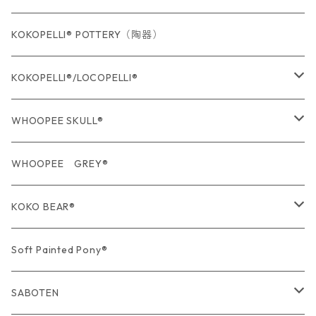
KOKOPELLI® POTTERY（陶器）
KOKOPELLI®/LOCOPELLI®
USA Fabric series数量限定
WHOOPEE SKULL®
期間限定商品
USA Fabric series数量限定
WHOOPEE GREY®
期間限定商品
KOKO BEAR®
USA Fabric series数量限定
Soft Painted Pony®
SABOTEN