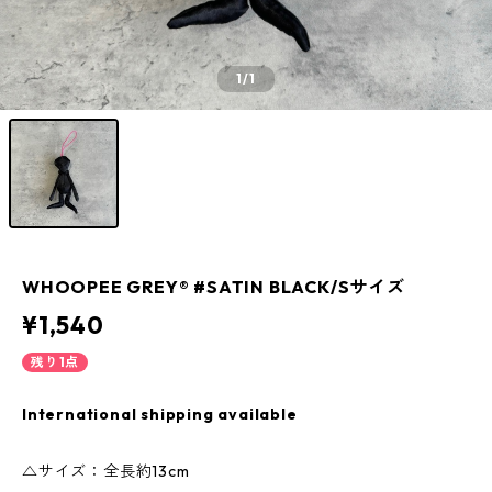
1
/1
WHOOPEE GREY® #SATIN BLACK/Sサイズ
¥1,540
残り1点
International shipping available
△サイズ：全長約13cm