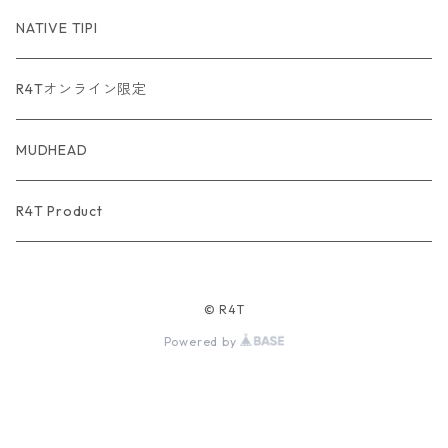
USA Fabric series数量限定
NATIVE TIPI
R4Tオンライン限定
MUDHEAD
R4T Product
© R4T
Powered by