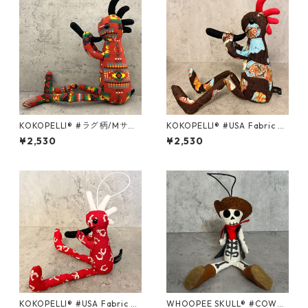
KOKOPELLI® #ラグ柄/Mサイ
KOKOPELLI® #USA Fabric se
ズ
ries ＃133/Mサイズ
¥2,530
¥2,530
KOKOPELLI® #USA Fabric se
WHOOPEE SKULL® #COWB