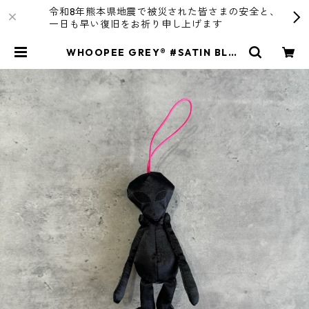
令和8年熊本県地震で被災された皆さまの安全と、
一日も早い復旧をお祈り申し上げます
WHOOPEE GREY® #SATIN BLAC
K/Sサイズ | R4T