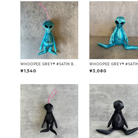
WHOOPEE GREY® #SATIN BL
WHOOPEE GREY® #SATIN BL
UE/Sサイズ
UE/Mサイズ
¥1,540
¥3,080