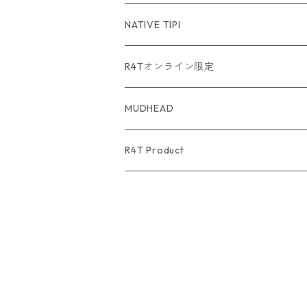
USA Fabric series数量限定
NATIVE TIPI
R4Tオンライン限定
MUDHEAD
R4T Product