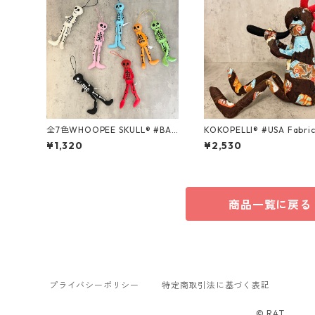
全7色WHOOPEE SKULL® #BAS
KOKOPELLI® #USA Fabric
IC /Sサイズ
es ＃133/Mサイズ
¥1,320
¥2,530
商品一覧に戻る
プライバシーポリシー
特定商取引法に基づく表記
© R4T