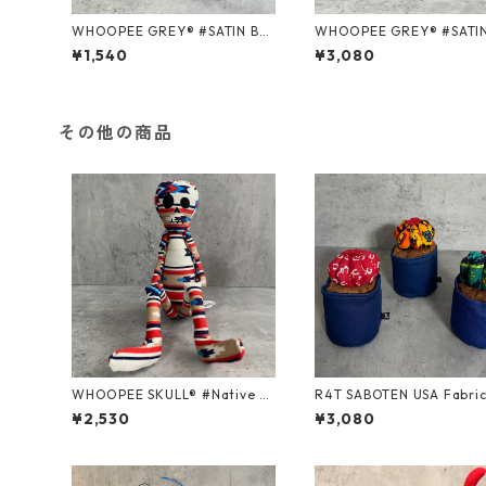
WHOOPEE GREY® #SATIN BLA
WHOOPEE GREY® #SATIN BLA
CK/Sサイズ
CK/Mサイズ
¥1,540
¥3,080
その他の商品
WHOOPEE SKULL® #Native R
R4T SABOTEN USA Fabri
ug series /Mサイズ
nd/ Mサイズ
¥2,530
¥3,080