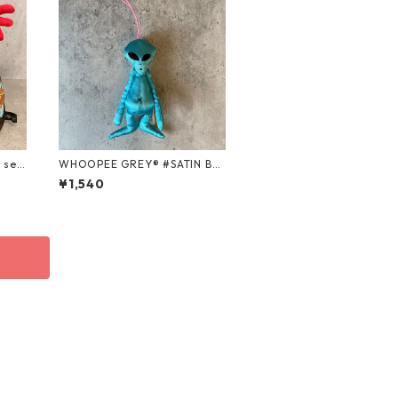
 seri
WHOOPEE GREY® #SATIN BL
UE/Sサイズ
¥1,540