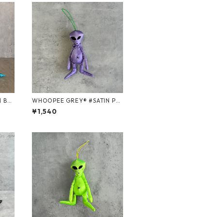
WHOOPEE GREY® #SATIN PU
RPLE/Sサイズ
¥1,540