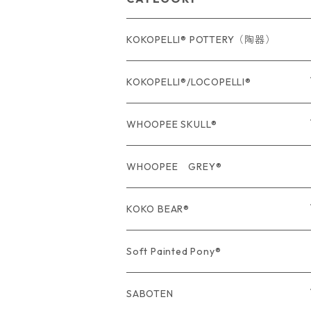
KOKOPELLI® POTTERY（陶器）
KOKOPELLI®/LOCOPELLI®
USA Fabric series数量限定
WHOOPEE SKULL®
期間限定商品
USA Fabric series数量限定
WHOOPEE GREY®
期間限定商品
KOKO BEAR®
USA Fabric series数量限定
Soft Painted Pony®
SABOTEN