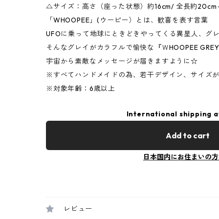
△サイズ：高さ（座った状態）約16cm/ 全長約20cm～
「WHOOPEE」(ウーピー）とは、歓喜を表す言葉
UFOに乗って地球にときどきやってくる異星人、グ
そんなグレイがカラフルで愉快な『ＷHOOPEE GRE
宇宙から素敵なメッセージが届きますように☆
※すべてハンドメイドの為、若干デザイン、サイズ
※対象年齢：6歳以上
International shipping a
Add to cart
日本国内にお住まいの方
レビュー