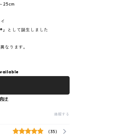
25cm
レイ
Y®』として誕生しました
が異なります。
vailable
向け
通報する
(35)