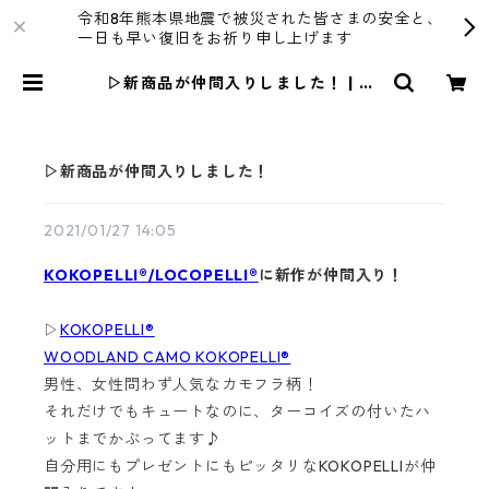
令和8年熊本県地震で被災された皆さまの安全と、
一日も早い復旧をお祈り申し上げます
▷新商品が仲間入りしました！ | R4
T
▷新商品が仲間入りしました！
2021/01/27 14:05
KOKOPELLI®/LOCOPELLI®
に新作が仲間入り！
▷
KOKOPELLI®
WOODLAND CAMO KOKOPELLI®
男性、女性問わず人気なカモフラ柄！
それだけでもキュートなのに、ターコイズの付いたハ
ットまでかぶってます♪
自分用にもプレゼントにもピッタリなKOKOPELLIが仲